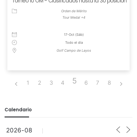
Torneo 10 OM - Clasificados hasta la 30 posición
Orden de Mérito
Tour Medal +4
17-Oct (Sáb)
Todo el día
Golf Campo de Layos
5
1
2
3
4
6
7
8
Calendario