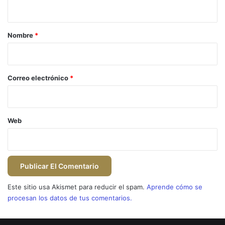
t
a
r
Nombre
*
i
o
*
Correo electrónico
*
Web
Este sitio usa Akismet para reducir el spam.
Aprende cómo se
procesan los datos de tus comentarios.