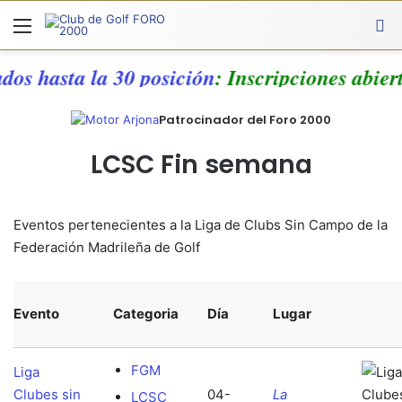
Menú
A
ados hasta la 30 posición
: Inscripciones abier
Patrocinador del Foro 2000
LCSC Fin semana
Eventos pertenecientes a la Liga de Clubs Sin Campo de la
Federación Madrileña de Golf
Evento
Categoria
Día
Lugar
FGM
Liga
Clubes sin
04-
La
LCSC