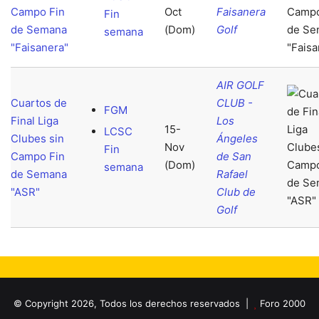
Campo Fin
Oct
Faisanera
Fin
de Semana
(Dom)
Golf
semana
"Faisanera"
AIR GOLF
Cuartos de
CLUB -
FGM
Final Liga
Los
15-
LCSC
Clubes sin
Ángeles
Nov
Fin
Campo Fin
de San
(Dom)
semana
de Semana
Rafael
"ASR"
Club de
Golf
© Copyright 2026, Todos los derechos reservados |
Foro 2000