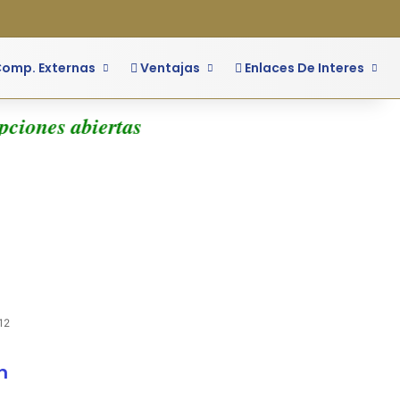
o
ra lateral
omp. Externas
Ventajas
Enlaces De Interes
iones abiertas
12
n