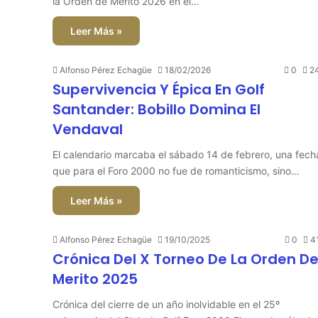
la Orden de Mérito 2026 en el…
Leer Más »
Alfonso Pérez Echagüe
18/02/2026
0
2
Supervivencia Y Épica En Golf
Santander: Bobillo Domina El
Vendaval
El calendario marcaba el sábado 14 de febrero, una fech
que para el Foro 2000 no fue de romanticismo, sino…
Leer Más »
Alfonso Pérez Echagüe
19/10/2025
0
4
Crónica Del X Torneo De La Orden D
Merito 2025
Crónica del cierre de un año inolvidable en el 25º