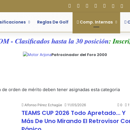
Facebook
X
Flickr
YouTube
Instagram
Acces
Bar
sificaciones
Reglas De Golf
Comp. Internas
C
- Clasificados hasta la 30 posición
: Inscripc
Patrocinador del Foro 2000
n de orden de mérito deben tener asignadas esta categoria
Alfonso Pérez Echagüe
11/05/2026
0
1
TEAMS CUP 2026 Todo Apretado… Y
Más De Uno Mirando El Retrovisor Co
Pánico