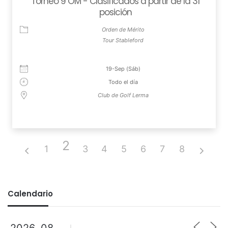
Torneo 9 OM - Clasificados a partir de la 31
posición
Orden de Mérito
Tour Stableford
19-Sep (Sáb)
Todo el día
Club de Golf Lerma
2
1
3
4
5
6
7
8
Calendario