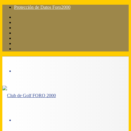
Protección de Datos Foro2000
Facebook
X
Flickr
YouTube
Instagram
Acceso
Barra
lateral
Menú
Acceso