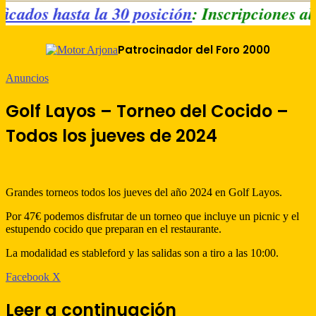
sificados hasta la 30 posición
: Inscripciones
Patrocinador del Foro 2000
Anuncios
Golf Layos – Torneo del Cocido –
Todos los jueves de 2024
Grandes torneos todos los jueves del año 2024 en Golf Layos.
Por 47€ podemos disfrutar de un torneo que incluye un picnic y el
estupendo cocido que preparan en el restaurante.
La modalidad es stableford y las salidas son a tiro a las 10:00.
WhatsApp
Telegram
Compartir
Imprimir
Facebook
X
por
correo
Leer a continuación
electrónico