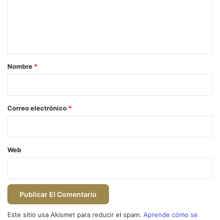
e
n
t
a
r
Nombre
*
i
o
*
Correo electrónico
*
Web
Este sitio usa Akismet para reducir el spam.
Aprende cómo se