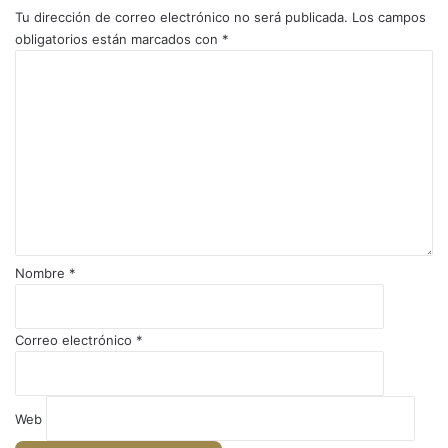
Tu dirección de correo electrónico no será publicada.
Los campos
obligatorios están marcados con
*
C
o
m
e
n
t
a
r
i
o
Nombre
*
*
Correo electrónico
*
Web