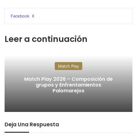
WhatsApp
Telegram
Compartir
Imprimir
Facebook
X
por
correo
electrónico
Leer a continuación
Match Play
Match Play 2026 – Composición de
grupos y Enfrentamientos
Palomarejos
Deja Una Respuesta