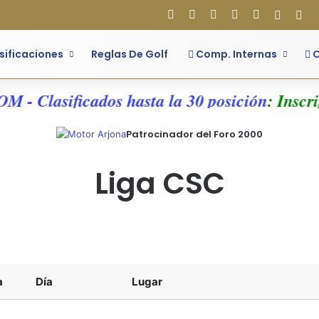
Facebook
X
Flickr
YouTube
Instagram
Acces
Bar
sificaciones
Reglas De Golf
Comp. Internas
C
M - Clasificados hasta la 30 posición
: Inscri
Patrocinador del Foro 2000
Liga CSC
a
Día
Lugar