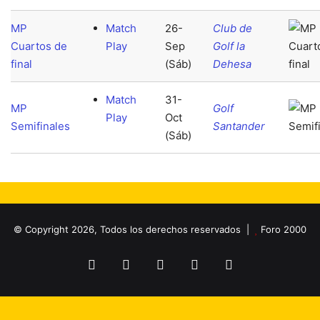
MP
Match
26-
Club de
Cuartos de
Play
Sep
Golf la
final
(Sáb)
Dehesa
Match
31-
MP
Golf
Play
Oct
Semifinales
Santander
(Sáb)
© Copyright 2026, Todos los derechos reservados |
Foro 2000
Facebook
X
Flickr
YouTube
Instagram