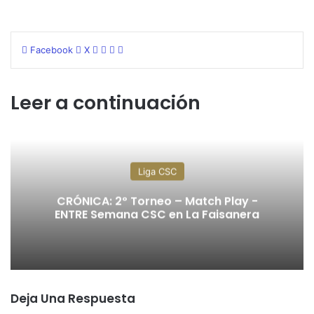
WhatsApp
Telegram
Compartir
Imprimir
Facebook
X
por
correo
electrónico
Leer a continuación
Liga CSC
CRÓNICA: 2º Torneo – Match Play -
ENTRE Semana CSC en La Faisanera
Deja Una Respuesta