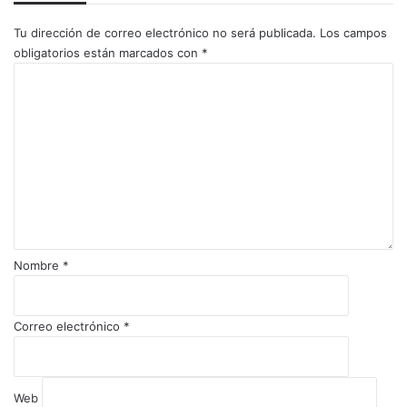
Tu dirección de correo electrónico no será publicada.
Los campos
obligatorios están marcados con
*
C
o
m
e
n
t
a
r
i
o
Nombre
*
*
Correo electrónico
*
Web