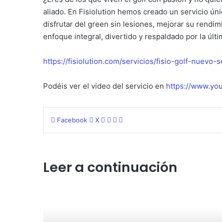
aliado. En Fisiolution hemos creado un servicio ún
disfrutar del green sin lesiones, mejorar su rendi
enfoque integral, divertido y respaldado por la últi
https://fisiolution.com/servicios/fisio-golf-nuevo-s
Podéis ver el video del servicio en
https://www.y
WhatsApp
Telegram
Compartir
Imprimir
Facebook
X
por
correo
electrónico
Leer a continuación