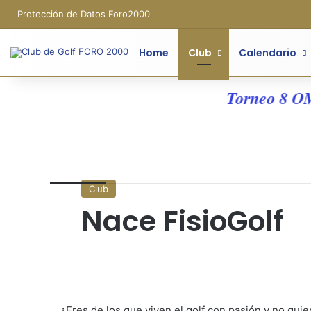
Protección de Datos Foro2000
Home
Club
Calendario
Torneo 8 OM - 
Club
Nace FisioGolf
¿Eres de los que viven el golf con pasión y no qu