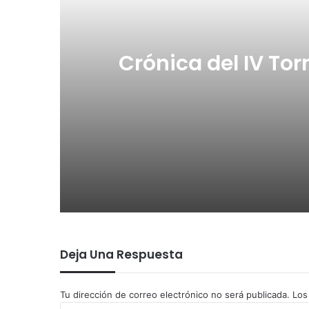
Crónica del IV Tor
21/04/2026
Crónica del IV Torneo de la Orden d
15/03/2026
Deja Una Respuesta
Juan Carlos Hoyos vencedor del II 
Tu dirección de correo electrónico no será publicada.
Los