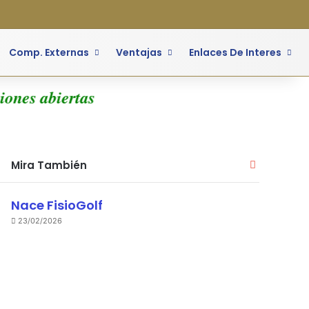
o
ra lateral
Comp. Externas
Ventajas
Enlaces De Interes
ones abiertas
Cerrar
Mira También
Nace FisioGolf
23/02/2026