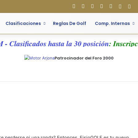
Facebook
X
Flickr
YouTube
Instagram
Acces
Bar
Clasificaciones
Reglas De Golf
Comp. Internas
Clasificados hasta la 30 posición
: Inscripci
Patrocinador del Foro 2000
iere perderse ni una ronda? Entonces, FisioGOLF es tu nuevo