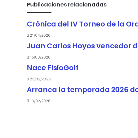
27/10/2025
Publicaciones relacionadas
Crónica de la Ryder 2025 en Naturáv
Crónica del IV Torneo de la Or
21/04/2026
19/10/2025
Crónica del X Torneo de la Orden d
Juan Carlos Hoyos vencedor de
15/03/2026
Nace FisioGolf
08/10/2025
CRONICA: 3º Torneo – Match Play 
23/02/2026
Arranca la temporada 2026 d
10/02/2026
13/09/2025