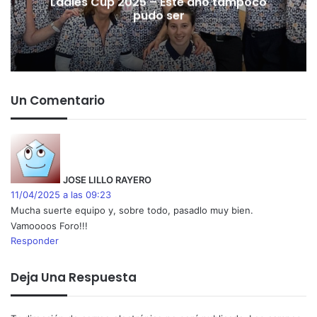
Ladies Cup 2025 – Este año tampoco
pudo ser
Un Comentario
d
i
c
JOSE LILLO RAYERO
e
11/04/2025 a las 09:23
:
Mucha suerte equipo y, sobre todo, pasadlo muy bien.
Vamoooos Foro!!!
Responder
Deja Una Respuesta