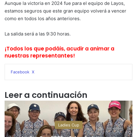
Aunque la victoria en 2024 fue para el equipo de Layos,
estamos seguros que este gran equipo volverá a vencer
como en todos los años anteriores.
La salida será a las 9:30 horas.
¡Todos los que podáis, acudir a animar a
nuestras representantes!
WhatsApp
Telegram
Compartir
Imprimir
Facebook
X
por
correo
electrónico
Leer a continuación
Ladies Cup