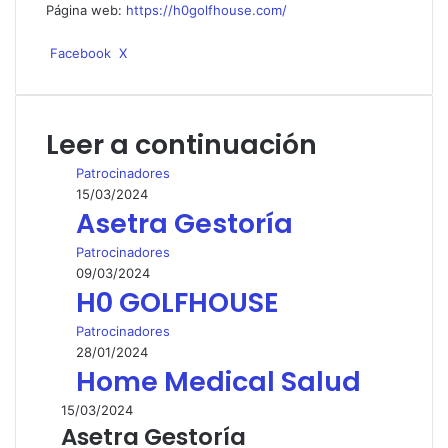
Página web:
https://h0golfhouse.com/
WhatsApp
Telegram
Compartir
Imprimir
Facebook
X
por
correo
electrónico
Leer a continuación
Patrocinadores
15/03/2024
Asetra Gestoría
Patrocinadores
09/03/2024
H0 GOLFHOUSE
Patrocinadores
28/01/2024
Home Medical Salud
15/03/2024
Asetra Gestoría