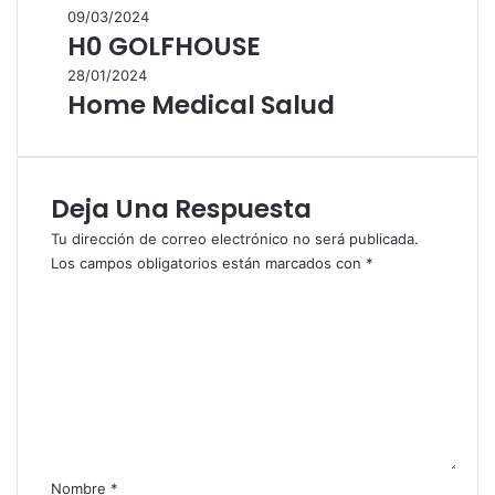
09/03/2024
H0 GOLFHOUSE
28/01/2024
Home Medical Salud
Deja Una Respuesta
Tu dirección de correo electrónico no será publicada.
Los campos obligatorios están marcados con
*
C
o
m
e
n
t
a
r
i
Nombre
*