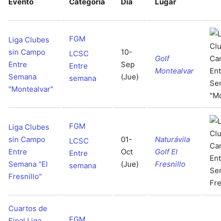
Evento
Categoria
Día
Lugar
FGM
Liga Clubes
sin Campo
10-
LCSC
Golf
Entre
Sep
Entre
Montealvar
Semana
(Jue)
semana
"Montealvar"
FGM
Liga Clubes
sin Campo
01-
Naturávila
LCSC
Entre
Oct
Golf El
Entre
Semana "El
(Jue)
Fresnillo
semana
Fresnillo"
Cuartos de
FGM
Final Liga