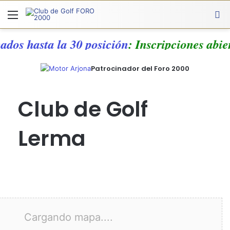
Menú
A
cados hasta la 30 posición
: Inscripciones abi
Patrocinador del Foro 2000
Club de Golf
Lerma
Cargando mapa....