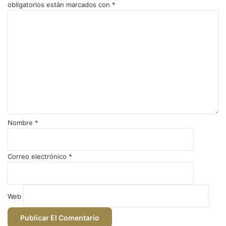
obligatorios están marcados con
*
C
o
m
e
n
t
a
r
i
o
Nombre
*
*
Correo electrónico
*
Web