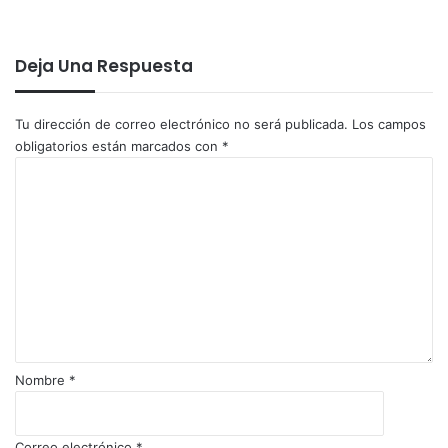
Deja Una Respuesta
Tu dirección de correo electrónico no será publicada.
Los campos
obligatorios están marcados con
*
C
o
m
e
n
t
a
r
i
o
Nombre
*
*
Correo electrónico
*