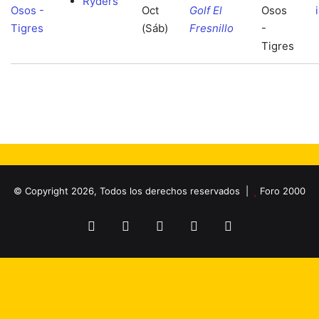
Ryders
Osos -
Oct
Golf El
Tigres
(Sáb)
Fresnillo
© Copyright 2026, Todos los derechos reservados |
Foro 2000
Facebook
X
Flickr
YouTube
Instagram