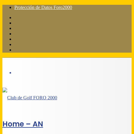
Protección de Datos Foro2000
Facebook
X
Flickr
YouTube
Instagram
Acceso
Barra
lateral
Menú
Home – AN