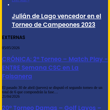
Leer Más »
Julián de Lago vencedor en el
Torneo de Campeones 2023
EXTERNAS
05/05/2026
CRÓNICA: 2º Torneo – Match Play -
ENTRE Semana CSC en La
Faisanera
El pasado 30 de abril (jueves) se disputó el segundo torneo de un
total de 6 que compondrán la fase…
21/04/2026
20º Torneo Damas – Golf Layos –