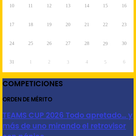
10
11
12
13
14
15
16
17
18
19
20
21
22
23
24
25
26
27
28
30
29
31
1
2
4
6
3
5
COMPETICIONES
ORDEN DE MÉRITO
TEAMS CUP 2026 Todo apretado… y
más de uno mirando el retrovisor