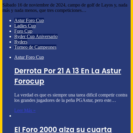
Sábado 16 de noviembre de 2024, campo de golf de Layos y, nada
más y nada menos, que tres competiciones…
Astur Foro Cup
Ladies Cup
Foro Cup
Ryder Cup Aniversario
Ryders
Torneo de Campeones
Astur Foro Cup
Derrota Por 21 A 13 En La Astur
Forocup
La verdad es que es siempre una tarea dificil competir contra
los grandes jugadores de la peña PGAstur, pero este…
Leer Más »
El Foro 2000 alza su cuarta