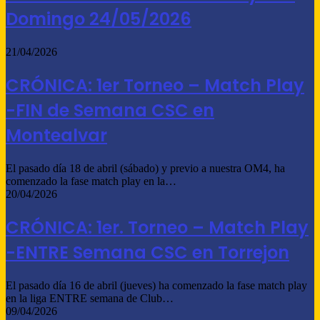
Domingo 24/05/2026
21/04/2026
CRÓNICA: 1er Torneo – Match Play
-FIN de Semana CSC en
Montealvar
El pasado día 18 de abril (sábado) y previo a nuestra OM4, ha
comenzado la fase match play en la…
20/04/2026
CRÓNICA: 1er. Torneo – Match Play
-ENTRE Semana CSC en Torrejon
El pasado día 16 de abril (jueves) ha comenzado la fase match play
en la liga ENTRE semana de Club…
09/04/2026