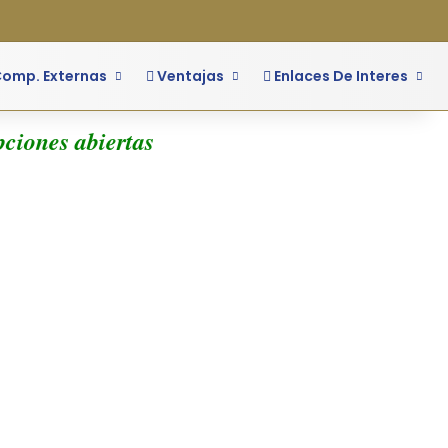
o
ra lateral
omp. Externas
Ventajas
Enlaces De Interes
ciones abiertas