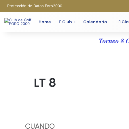
Protección de Datos Foro2000
Home
Club
Calendario
Cla
Torneo 8 OM
LT 8
CUANDO