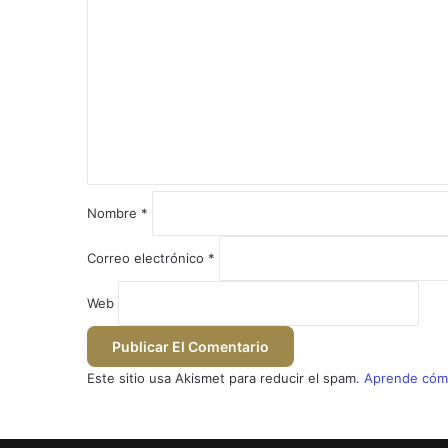
o
m
e
n
t
a
r
i
o
*
Nombre
*
Correo electrónico
*
Web
Este sitio usa Akismet para reducir el spam.
Aprende cómo