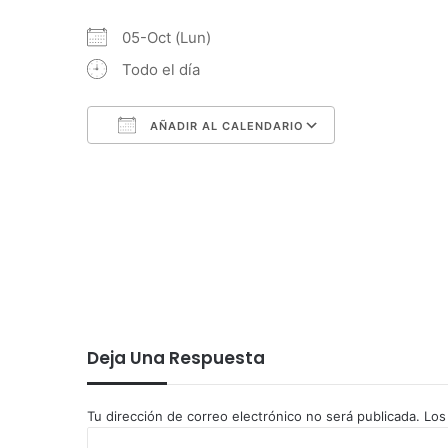
05-Oct (Lun)
Todo el día
AÑADIR AL CALENDARIO
Descargar ICS
Google Calendar
iCalendar
Office 365
Outlook Live
Deja Una Respuesta
Tu dirección de correo electrónico no será publicada.
Los
C