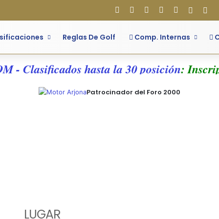
Facebook
X
Flickr
YouTube
Instagram
Acces
Bar
sificaciones
Reglas De Golf
Comp. Internas
C
 - Clasificados hasta la 30 posición
: Inscrip
Patrocinador del Foro 2000
LUGAR