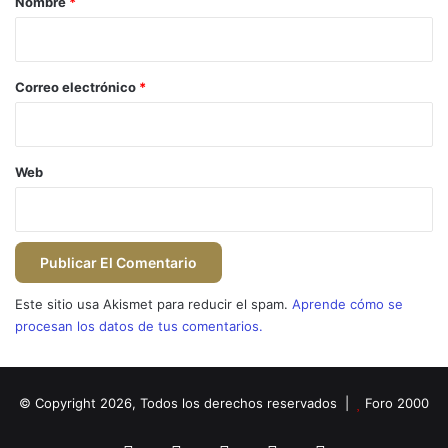
Nombre
*
i
o
*
Correo electrónico
*
Web
Este sitio usa Akismet para reducir el spam.
Aprende cómo se
procesan los datos de tus comentarios.
© Copyright 2026, Todos los derechos reservados |
Foro 2000