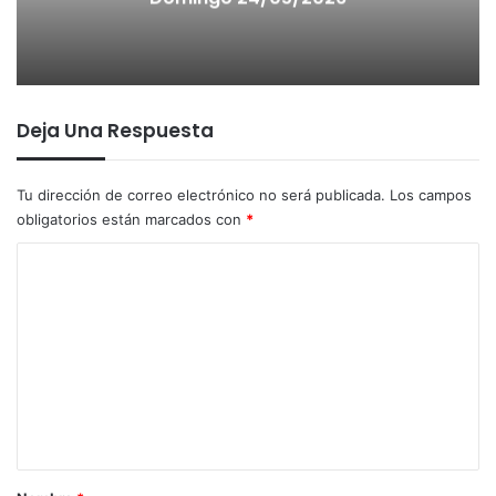
Deja Una Respuesta
Tu dirección de correo electrónico no será publicada.
Los campos
obligatorios están marcados con
*
C
o
m
e
n
t
a
r