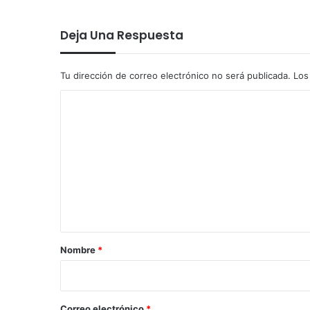
Deja Una Respuesta
Tu dirección de correo electrónico no será publicada.
Los
C
o
m
e
n
t
a
r
Nombre
*
i
o
*
Correo electrónico
*