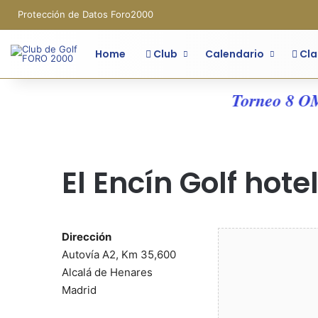
Protección de Datos Foro2000
Home
Club
Calendario
Cla
Torneo 8 OM -
El Encín Golf hote
Dirección
Autovía A2, Km 35,600
Alcalá de Henares
Madrid