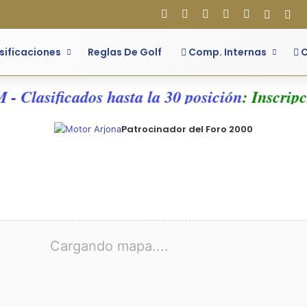
Facebook
X
Flickr
YouTube
Instagram
Acces
Bar
sificaciones
Reglas De Golf
Comp. Internas
C
 Clasificados hasta la 30 posición
: Inscripci
Patrocinador del Foro 2000
l
Cargando mapa....