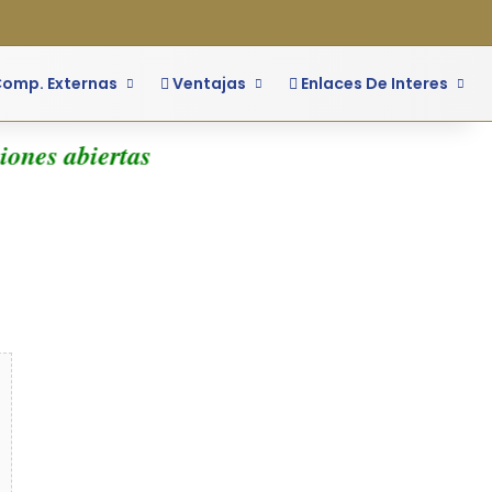
o
ra lateral
omp. Externas
Ventajas
Enlaces De Interes
ones abiertas