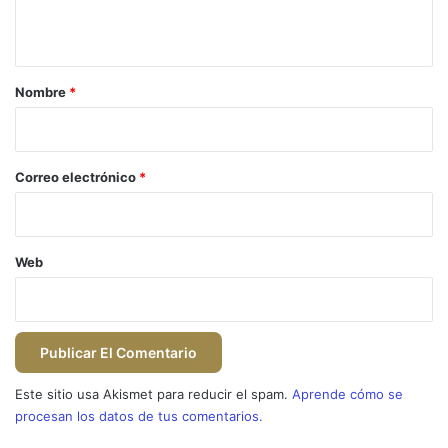
t
a
r
Nombre
*
i
o
*
Correo electrónico
*
Web
Este sitio usa Akismet para reducir el spam.
Aprende cómo se
procesan los datos de tus comentarios.