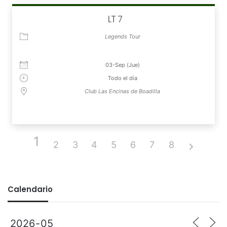
LT 7
Legends Tour
03-Sep (Jue)
Todo el día
Club Las Encinas de Boadilla
1
2
3
4
5
6
7
8
Calendario