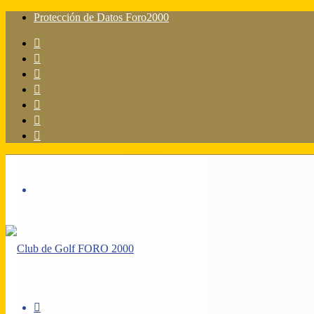
Protección de Datos Foro2000
Facebook
X
Flickr
YouTube
Instagram
Acceso
Barra
lateral
Menú
Acceso