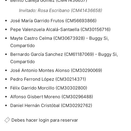
Benito Calleja Gómez (CM41436657)
Invitado: Rosa Escribano (CM41436658)
José María Garrido Frutos (CM56693866)
Pepe Valenzuela Alcalá-Santaella (CM30156716)
Mayte Castro Celma (CM30673928) - Buggy Si,
Compartido
Bernardo García Sanchez (CM61187069) - Buggy Si,
Compartido
José Antonio Montes Alonso (CM30290069)
Pedro Ferrond López (CM30214371)
Félix Garrido Morcillo (CM30302800)
Alfonso Gisbert Moreno (CM30296488)
Daniel Hernán Cristóbal (CM30292762)
Debes hacer login para reservar