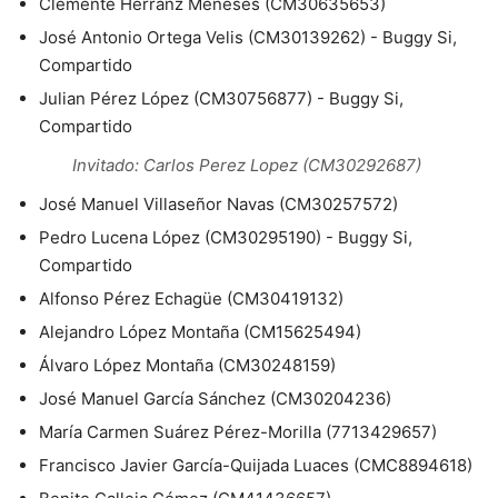
Clemente Herranz Meneses (CM30635653)
José Antonio Ortega Velis (CM30139262) - Buggy Si,
Compartido
Julian Pérez López (CM30756877) - Buggy Si,
Compartido
Invitado: Carlos Perez Lopez (CM30292687)
José Manuel Villaseñor Navas (CM30257572)
Pedro Lucena López (CM30295190) - Buggy Si,
Compartido
Alfonso Pérez Echagüe (CM30419132)
Alejandro López Montaña (CM15625494)
Álvaro López Montaña (CM30248159)
José Manuel García Sánchez (CM30204236)
María Carmen Suárez Pérez-Morilla (7713429657)
Francisco Javier García-Quijada Luaces (CMC8894618)