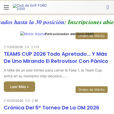
Menú
A
cados hasta la 30 posición
: Inscripciones abi
Patrocinador del Foro 2000
Orden de Mérito
11/05/2026
0
113
TEAMS CUP 2026 Todo Apretado… Y Más
De Uno Mirando El Retrovisor Con Pánico
A falta de un solo torneo para cerrar la Fase 1, la Team Cup
entra en su momento más decisivo……
Leer Más »
Orden de Mérito
10/05/2026
0
98
Crónica Del 5º Torneo De La OM 2026