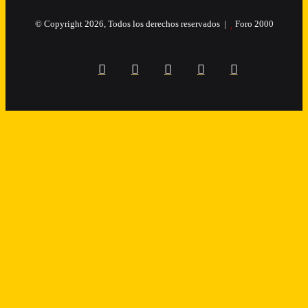
© Copyright 2026, Todos los derechos reservados |
Foro 2000
Facebook
X
Flickr
YouTube
Instagram