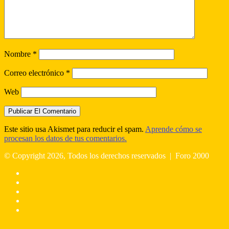
Nombre
*
Correo electrónico
*
Web
Este sitio usa Akismet para reducir el spam.
Aprende cómo se
procesan los datos de tus comentarios.
© Copyright 2026, Todos los derechos reservados |
Foro 2000
Facebook
X
Flickr
YouTube
Instagram
Facebook
X
WhatsApp
Botón