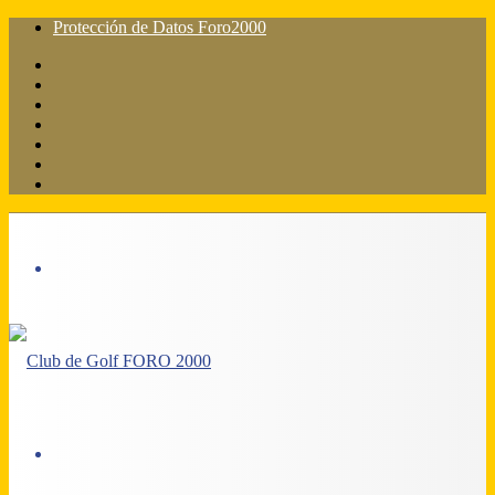
Protección de Datos Foro2000
Facebook
X
Flickr
YouTube
Instagram
Acceso
Barra
lateral
Menú
Acceso