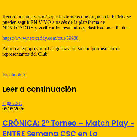
Recordaros una vez más que los torneos que organiza le RFMG se
pueden seguir EN VIVO a través de la plataforma de
NEXTCADDY y verificar los resultados y clasificaciones finales.
https://www.nextcaddy.com/tour/59938
Ánimo al equipo y muchas gracias por su compromiso como
representantes del Club.
WhatsApp
Telegram
Compartir
Imprimir
Facebook
X
por
correo
Leer a continuación
electrónico
Liga CSC
05/05/2026
CRÓNICA: 2º Torneo – Match Play -
ENTRE Semana CSC en La