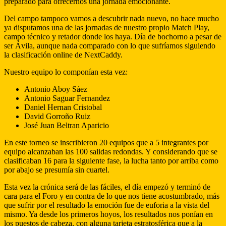
preparado para ofrecernos una jornada emocionante.
Del campo tampoco vamos a descubrir nada nuevo, no hace mucho
ya disputamos una de las jornadas de nuestro propio Match Play,
campo técnico y retador donde los haya. Día de bochorno a pesar de
ser Ávila, aunque nada comparado con lo que sufríamos siguiendo
la clasificación online de NextCaddy.
Nuestro equipo lo componían esta vez:
Antonio Aboy Sáez
Antonio Saguar Fernandez
Daniel Hernan Cristobal
David Gorroño Ruiz
José Juan Beltran Aparicio
En este torneo se inscribieron 20 equipos que a 5 integrantes por
equipo alcanzaban las 100 salidas redondas. Y considerando que se
clasificaban 16 para la siguiente fase, la lucha tanto por arriba como
por abajo se presumía sin cuartel.
Esta vez la crónica será de las fáciles, el día empezó y terminó de
cara para el Foro y en contra de lo que nos tiene acostumbrado, más
que sufrir por el resultado la emoción fue de euforia a la vista del
mismo. Ya desde los primeros hoyos, los resultados nos ponían en
los puestos de cabeza, con alguna tarjeta estratosférica que a la