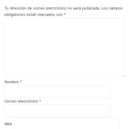
Tu dirección de correo electrónico no será publicada.
Los campos
obligatorios están marcados con
*
C
o
m
e
n
t
a
r
i
o
Nombre
*
*
Correo electrónico
*
Web