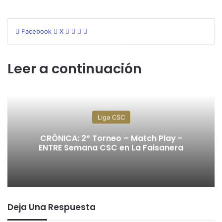
WhatsApp
Telegram
Compartir
Imprimir
Facebook
X
por
correo
electrónico
Leer a continuación
Liga CSC
CRÓNICA: 2º Torneo – Match Play -
ENTRE Semana CSC en La Faisanera
Deja Una Respuesta