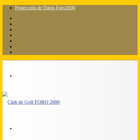
Protección de Datos Foro2000
Facebook
X
Flickr
YouTube
Instagram
Acceso
Barra
lateral
Menú
Acceso