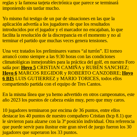
reglas y la famosa tarjeta electrónica que parece se terminará
imponiendo sin tardar mucho.
Yo mismo fui testigo de un par de situaciones en las que la
aplicación advertía a los jugadores de que los resultados
introducidos por el jugador y el marcador no encajaban, lo que
facilita la resolución de la discrepancia en el momento y no al
terminar el partido que muchas veces genera tensiones.
Una vez tratados los preliminares vamos “al turrón”. El torneo
arrancó como siempre a las 9:30 horas con las condiciones
climatológicas inmejorables para la práctica del golf, en nuestro Foro
salía por:
Hoyo 5
CRISTIAN CAMIÑA y RUBÉN SANCHEZ;
Hoyo 6
MARCOS REGIDOR y ROBERTO CANZOBRE;
Hoyo
6 BIS
LUIS GUTIERREZ y MARIO TORICES, todos ellos
compartiendo partida con el equipo de Tres Cantos.
En la misma línea que ya hemo advertido en otros campeonatos, este
año 2023 los puestos de cabeza están muy, pero que muy caros.
10 jugadores terminaron por encima de 36 puntos, entre ellos
destacar los 40 puntos de nuestro compañero Cristian (hcp 8.1) que
le sirvieron para alzarse con la 3ª posición individual. Otra referencia
que puede servir para ilustrar este gran nivel de juego fueron los 30
jugadores que superaron los 33 puntos.