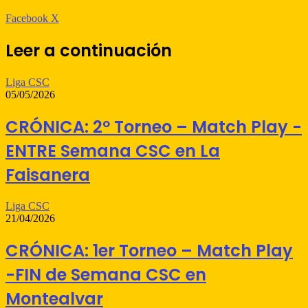
WhatsApp
Telegram
Compartir
Imprimir
Facebook
X
por
correo
Leer a continuación
electrónico
Liga CSC
05/05/2026
CRÓNICA: 2º Torneo – Match Play -
ENTRE Semana CSC en La
Faisanera
Liga CSC
21/04/2026
CRÓNICA: 1er Torneo – Match Play
-FIN de Semana CSC en
Montealvar