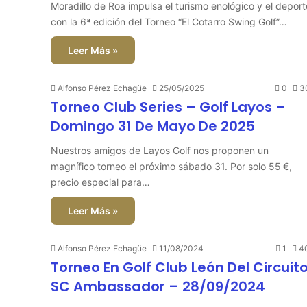
Moradillo de Roa impulsa el turismo enológico y el deport
con la 6ª edición del Torneo “El Cotarro Swing Golf”…
Leer Más »
Alfonso Pérez Echagüe
25/05/2025
0
3
Torneo Club Series – Golf Layos –
Domingo 31 De Mayo De 2025
Nuestros amigos de Layos Golf nos proponen un
magnífico torneo el próximo sábado 31. Por solo 55 €,
precio especial para…
Leer Más »
Alfonso Pérez Echagüe
11/08/2024
1
4
Torneo En Golf Club León Del Circuit
SC Ambassador – 28/09/2024