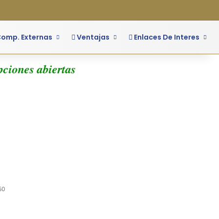
o
ra lateral
omp. Externas
Ventajas
Enlaces De Interes
ciones abiertas
50