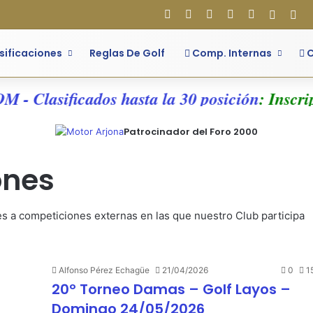
Facebook
X
Flickr
YouTube
Instagram
Acces
Bar
sificaciones
Reglas De Golf
Comp. Internas
C
 - Clasificados hasta la 30 posición
: Inscrip
Patrocinador del Foro 2000
ones
es a competiciones externas en las que nuestro Club participa
Alfonso Pérez Echagüe
21/04/2026
0
1
20º Torneo Damas – Golf Layos –
Domingo 24/05/2026