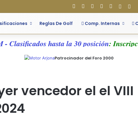
Facebook
X
Flickr
YouTube
Instagram
Acces
Bar
sificaciones
Reglas De Golf
Comp. Internas
C
Clasificados hasta la 30 posición
: Inscripcio
Patrocinador del Foro 2000
er vencedor el el VIII
2024