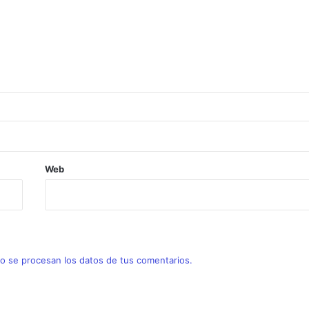
nder: Bobillo Domina el Vendaval
e Merito 2025
Web
-Fin de Semana CSC en MONTEALVAR
 se procesan los datos de tus comentarios.
o de la Orden de Mérito 2025