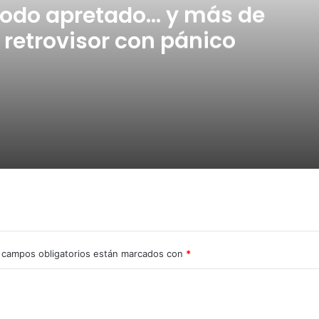
odo apretado… y más de
 retrovisor con pánico
ás de uno mirando el retrovisor con pánico
6
 campos obligatorios están marcados con
*
l III Torneo de la OM 2026