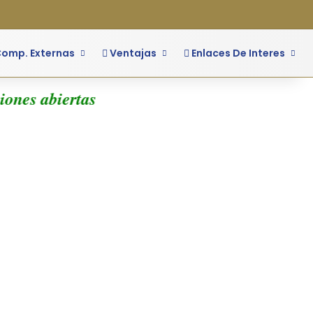
o
ra lateral
omp. Externas
Ventajas
Enlaces De Interes
nes abiertas