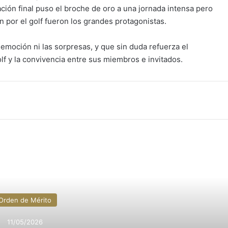
ación final puso el broche de oro a una jornada intensa pero
ón por el golf fueron los grandes protagonistas.
 emoción ni las sorpresas, y que sin duda refuerza el
f y la convivencia entre sus miembros e invitados.
nico
primir
 a continuación
Orden de Mérito
11/05/2026