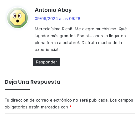
d
Antonio Aboy
i
09/06/2024 a las 09:28
c
Merecidísimo Richi!. Me alegro muchísimo. Qué
e
jugador más grande!. Eso si… ahora a llegar en
:
plena forma a octubre!. Disfruta mucho de la
experiencia!.
Responder
Deja Una Respuesta
Tu dirección de correo electrónico no será publicada.
Los campos
obligatorios están marcados con
*
C
o
m