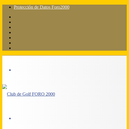
Protección de Datos Foro2000
Facebook
X
Flickr
YouTube
Instagram
Acceso
Barra
lateral
Menú
Acceso