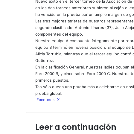
Nuevo éxito en el tercer torneo de la Asociación de
en los dos torneos anteriores subieron al cajón el eq
ha vencido en la prueba por un amplio margen de go
Las tres mejores tarjetas de nuestros representante
segundo clasificado. Antonio Linares (37), Julio Alej
componentes del equipo.
Nuestro equipo A compuesto íntegramente por repre
equipo B terminó en novena posición. El equipo de L
Alicia Torrubia, mientras que el tercer equipo cont
Gutierrez.
En la clasificación General, nuestras ladies ocupan 
Foro 2000 B, y cinco sobre Foro 2000 C. Nuestros tr
primeros puestos.
Tan sólo queda una prueba más a celebrarse en novi
prueba global.
WhatsApp
Telegram
Compartir
Imprimir
Facebook
X
por
correo
electrónico
Leer a continuación