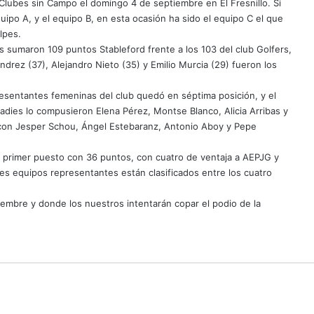
 Clubes sin Campo el domingo 4 de septiembre en El Fresnillo. Si
uipo A, y el equipo B, en esta ocasión ha sido el equipo C el que
lpes.
s sumaron 109 puntos Stableford frente a los 103 del club Golfers,
andrez (37), Alejandro Nieto (35) y Emilio Murcia (29) fueron los
sentantes femeninas del club quedó en séptima posición, y el
adies lo compusieron Elena Pérez, Montse Blanco, Alicia Arribas y
ó con Jesper Schou, Ángel Estebaranz, Antonio Aboy y Pepe
el primer puesto con 36 puntos, con cuatro de ventaja a AEPJG y
es equipos representantes están clasificados entre los cuatro
embre y donde los nuestros intentarán copar el podio de la