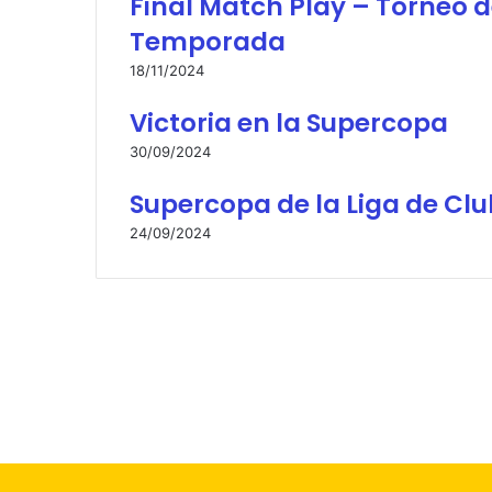
Final Match Play – Torneo 
Temporada
18/11/2024
Victoria en la Supercopa
30/09/2024
Supercopa de la Liga de Cl
24/09/2024
© Copyright 2026, Todos los derechos reservados |
For
Facebook
X
Flickr
YouTube
Instagram
Facebook
X
WhatsApp
Botón
volver