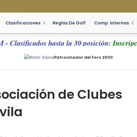
Facebook
X
Flickr
YouTube
Instagram
Acceso
Barr
Clasificaciones
Reglas De Golf
Comp. Internas
lasificados hasta la 30 posición
: Inscripcio
Patrocinador del Foro 2000
Asociación de Clubes
vila