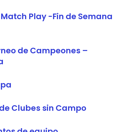
 Match Play -Fin de Semana
orneo de Campeones –
a
opa
 de Clubes sin Campo
ntos de equipo