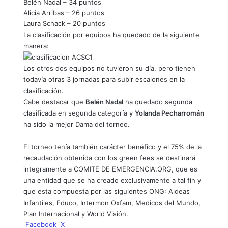
Belén Nadal – 34 puntos
Alicia Arribas – 26 puntos
Laura Schack – 20 puntos
La clasificación por equipos ha quedado de la siguiente
manera:
Los otros dos equipos no tuvieron su día, pero tienen
todavía otras 3 jornadas para subir escalones en la
clasificación.
Cabe destacar que
Belén Nadal
ha quedado segunda
clasificada en segunda categoría y
Yolanda Pecharromán
ha sido la mejor Dama del torneo.
El torneo tenía también carácter benéfico y el 75% de la
recaudación obtenida con los green fees se destinará
integramente a COMITE DE EMERGENCIA.ORG, que es
una entidad que se ha creado exclusivamente a tal fin y
que esta compuesta por las siguientes ONG: Aldeas
Infantiles, Educo, Intermon Oxfam, Medicos del Mundo,
Plan Internacional y World Visión.
WhatsApp
Telegram
Compartir
Imprimir
Facebook
X