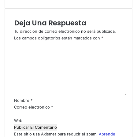
Deja Una Respuesta
Tu dirección de correo electrónico no será publicada.
Los campos obligatorios están marcados con
*
C
o
m
e
n
t
a
r
i
Nombre
*
o
Correo electrónico
*
*
Web
Este sitio usa Akismet para reducir el spam.
Aprende