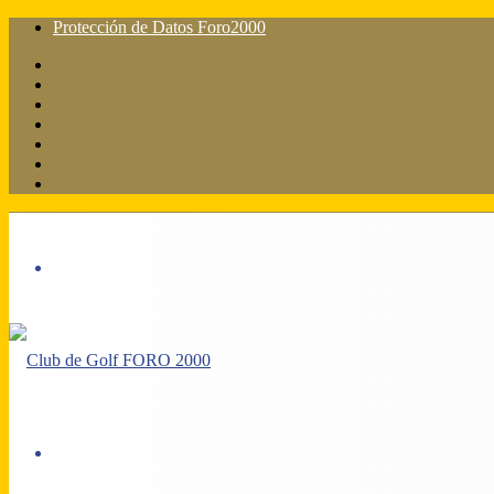
Protección de Datos Foro2000
Facebook
X
Flickr
YouTube
Instagram
Acceso
Barra
lateral
Menú
Acceso