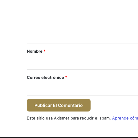
m
e
n
t
a
r
Nombre
*
i
o
*
Correo electrónico
*
Este sitio usa Akismet para reducir el spam.
Aprende cómo