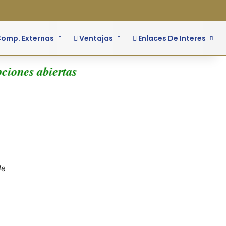
o
ra lateral
omp. Externas
Ventajas
Enlaces De Interes
ciones abiertas
le