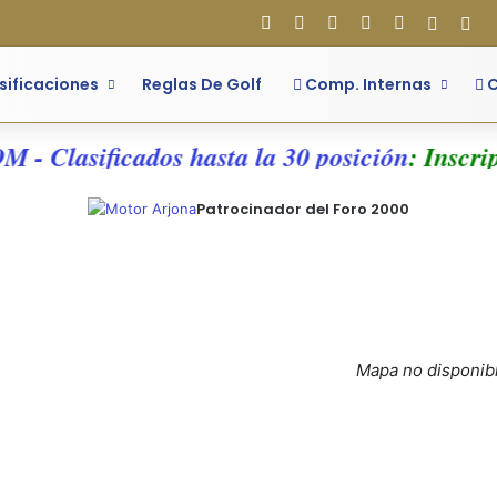
Facebook
X
Flickr
YouTube
Instagram
Acces
Bar
sificaciones
Reglas De Golf
Comp. Internas
C
 - Clasificados hasta la 30 posición
: Inscrip
Patrocinador del Foro 2000
Mapa no disponib