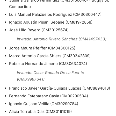
Susana Gallardo Fernández (CM30166646) - Buggy Si,
Compartido
Luis Manuel Palazuelos Rodríguez (CM30300447)
Ignacio Agustín Pisani Seoane (CM81972858)
José Lillo Rayero (CM30125674)
Invitado: Antonio Rivero Sánchez (CM41497433)
Jorge Maura Pfeiffer (CM04300125)
Marco Antonio García Shiers (CM30342809)
Roberto Hernando Jimeno (CM30634074)
Invitado: Oscar Rodado De La Fuente
(CMD9987641)
Francisco Javier García-Quijada Luaces (CMC8894618)
Fernando Estebaranz Casla (CM00290534)
Ignacio Quijano Velilla (CM30290784)
Alicia Torrubia Díaz (CM30191019)