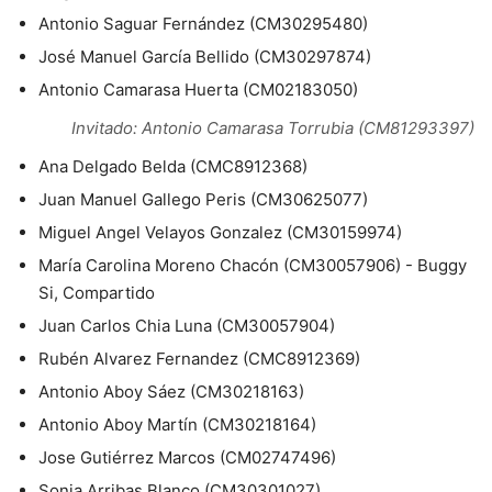
Antonio Saguar Fernández (CM30295480)
José Manuel García Bellido (CM30297874)
Antonio Camarasa Huerta (CM02183050)
Invitado: Antonio Camarasa Torrubia (CM81293397)
Ana Delgado Belda (CMC8912368)
Juan Manuel Gallego Peris (CM30625077)
Miguel Angel Velayos Gonzalez (CM30159974)
María Carolina Moreno Chacón (CM30057906) - Buggy
Si, Compartido
Juan Carlos Chia Luna (CM30057904)
Rubén Alvarez Fernandez (CMC8912369)
Antonio Aboy Sáez (CM30218163)
Antonio Aboy Martín (CM30218164)
Jose Gutiérrez Marcos (CM02747496)
Sonia Arribas Blanco (CM30301027)