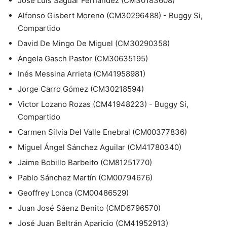
José Luis Saguar Fernández (CM30183608)
Alfonso Gisbert Moreno (CM30296488) - Buggy Si,
Compartido
David De Mingo De Miguel (CM30290358)
Angela Gasch Pastor (CM30635195)
Inés Messina Arrieta (CM41958981)
Jorge Carro Gómez (CM30218594)
Victor Lozano Rozas (CM41948223) - Buggy Si,
Compartido
Carmen Silvia Del Valle Enebral (CM00377836)
Miguel Ángel Sánchez Aguilar (CM41780340)
Jaime Bobillo Barbeito (CM81251770)
Pablo Sánchez Martín (CM00794676)
Geoffrey Lonca (CM00486529)
Juan José Sáenz Benito (CMD6796570)
José Juan Beltrán Aparicio (CM41952913)