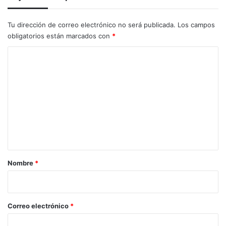
Tu dirección de correo electrónico no será publicada.
Los campos
obligatorios están marcados con
*
C
o
m
e
n
t
a
r
Nombre
*
i
o
*
Correo electrónico
*