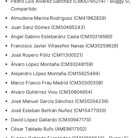
Pedro Luis Alvarez Sánchez (CM00765214) - Buggy Si,
Compartido
Almudena Marina Rodriguez (CM41962829)
Juan Sanz Gómez (CM30485243)
Angel Gabino Estebaranz Casla (CM30216560)
Francisco Javier Villaseñor Navas (CM30259628)
José Ropero Póliz (CM11300521)
Álvaro López Montaña (CM30248159)
Alejandro López Montaña (CM15625494)
Marco Franco Frau Madrid (CM30300308)
Alvaro Gutiérrez Viou (CM30904654)
José Manuel García Sánchez (CM30204236)
José Esteban Beltrán Nuñez (CM15477920)
David López Gallardo (CM30947170)
César Tablado Rufo (AME8617502)