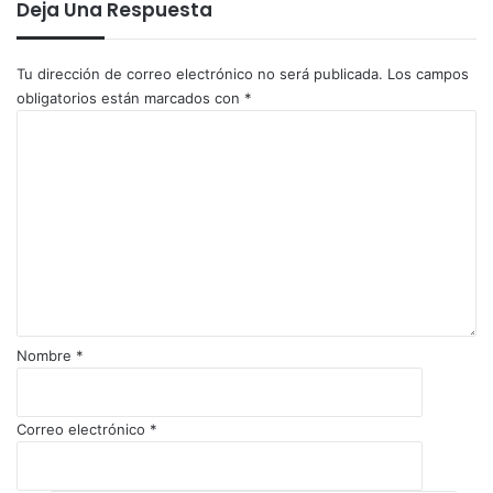
Deja Una Respuesta
Tu dirección de correo electrónico no será publicada.
Los campos
obligatorios están marcados con
*
C
o
m
e
n
t
a
r
i
o
Nombre
*
*
Correo electrónico
*