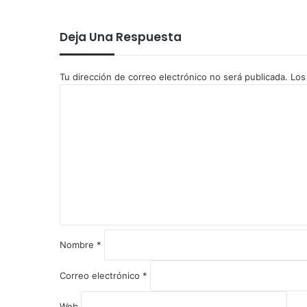
Deja Una Respuesta
Tu dirección de correo electrónico no será publicada.
Los
C
o
m
e
n
t
a
r
i
o
*
Nombre
*
Correo electrónico
*
Web