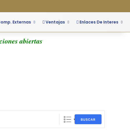
o
ra lateral
omp. Externas
Ventajas
Enlaces De Interes
iones abiertas
BUSCAR