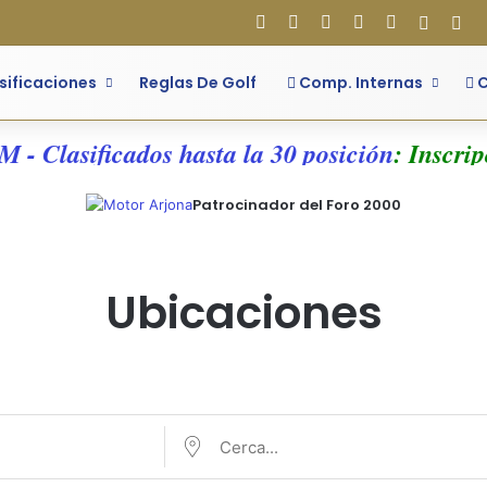
Facebook
X
Flickr
YouTube
Instagram
Acces
Bar
sificaciones
Reglas De Golf
Comp. Internas
C
- Clasificados hasta la 30 posición
: Inscripc
Patrocinador del Foro 2000
Ubicaciones
Cerca...