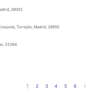
Madrid, 28042
onjunta, Torrejón, Madrid, 28850
ias, 33394
1
2
3
4
5
6