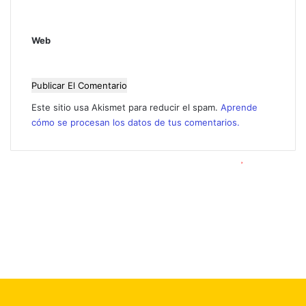
o
*
Web
Este sitio usa Akismet para reducir el spam.
Aprende
cómo se procesan los datos de tus comentarios.
© Copyright 2026, Todos los derechos reservados |
Foro 2000
Facebook
X
Flickr
YouTube
Instagram
Botón
volver
arriba