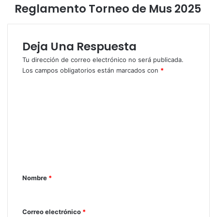
Reglamento Torneo de Mus 2025
Deja Una Respuesta
Tu dirección de correo electrónico no será publicada.
Los campos obligatorios están marcados con
*
C
o
m
e
n
t
a
Nombre
*
r
i
Correo electrónico
*