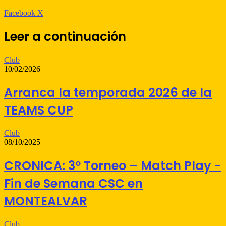
WhatsApp
Telegram
Compartir
Imprimir
Facebook
X
por
correo
Leer a continuación
electrónico
Club
10/02/2026
Arranca la temporada 2026 de la
TEAMS CUP
Club
08/10/2025
CRONICA: 3º Torneo – Match Play -
Fin de Semana CSC en
MONTEALVAR
Club