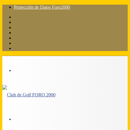
Protección de Datos Foro2000
Facebook
X
Flickr
YouTube
Instagram
Acceso
Barra
lateral
Menú
Acceso