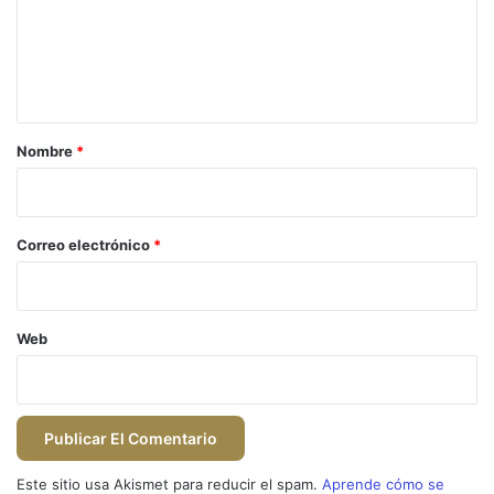
e
n
t
a
r
Nombre
*
i
o
*
Correo electrónico
*
Web
Este sitio usa Akismet para reducir el spam.
Aprende cómo se