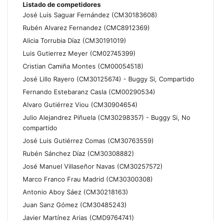
Listado de competidores
José Luis Saguar Fernández (CM30183608)
Rubén Alvarez Fernandez (CMC8912369)
Alicia Torrubia Díaz (CM30191019)
Luis Gutierrez Meyer (CM02745399)
Cristian Camiña Montes (CM00054518)
José Lillo Rayero (CM30125674) - Buggy Si, Compartido
Fernando Estebaranz Casla (CM00290534)
Alvaro Gutiérrez Viou (CM30904654)
Julio Alejandrez Piñuela (CM30298357) - Buggy Si, No
compartido
José Luis Gutiérrez Comas (CM30763559)
Rubén Sánchez Díaz (CM30308882)
José Manuel Villaseñor Navas (CM30257572)
Marco Franco Frau Madrid (CM30300308)
Antonio Aboy Sáez (CM30218163)
Juan Sanz Gómez (CM30485243)
Javier Martínez Arias (CMD9764741)