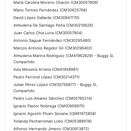
María Carolina Moreno Chacón (CM30057906)
Mario Torices Fernández (CM30625766)
David López Gallardo (CM30947170)
Almudena De Santiago Peña (CM30219626)
Juan Carlos Chia Luna (CM30057904)
Antonio Saguar Fernández (CM30295480)
Marcos Antonio Regidor Gil (CM30296402)
Almudena Marina Rodriguez (CM41962829) - Buggy Si,
Compartido
Inés Messina Arrieta (CM41958981)
Pedro Ferrond López (CM30214371)
Julian Pérez López (CM30756877) - Buggy Si,
Compartido
Pedro Luis Alvarez Sánchez (CM00765214)
Ignacio Pastor Nobrega (CM00958975)
Ignacio Agustín Pisani Seoane (CM81972858)
Yolanda Pecharroman Lobo (CM05388978)
Alfonso Hernando Jimeno (CM30913872)