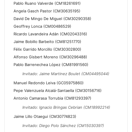
Pablo Ruano Valverde (CM18261691)
Angela Gasch Pastor (CM30635195)
David De Mingo De Miguel (CM30290358)
Geoffrey Lonca (CM00486529)
Ricardo Lavandeira Adán (CM02043316)
Jaime Bobillo Barbeito (CM81251770)
Félix Garrido Morcillo (CM30302800)
Alfonso Gisbert Moreno (CM30296488)
Pablo Barrenechea López (CM81991560)
Invitado: Jaime Martinez Boulet (CM04495044)
Manuel Redondo Leiva (GC05975860)
Pepe Valenzuela Alcalá-Santaella (CM30156716)
Antonio Camarasa Torrubia (CM81293397)
Invitado: Ignacio Bringas Cebrian (CM18992214)
Jaime Lillo Otaegui (CM30774823)
Invitado: Diego Polo Sánchez (CM15030397)