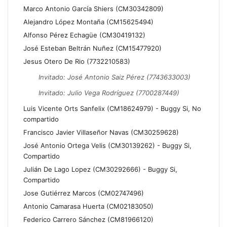
Marco Antonio García Shiers (CM30342809)
Alejandro López Montaña (CM15625494)
Alfonso Pérez Echagüe (CM30419132)
José Esteban Beltrán Nuñez (CM15477920)
Jesus Otero De Rio (7732210583)
Invitado: José Antonio Saiz Pérez (7743633003)
Invitado: Julio Vega Rodríguez (7700287449)
Luis Vicente Orts Sanfelix (CM18624979) - Buggy Si, No
compartido
Francisco Javier Villaseñor Navas (CM30259628)
José Antonio Ortega Velis (CM30139262) - Buggy Si,
Compartido
Julián De Lago Lopez (CM30292666) - Buggy Si,
Compartido
Jose Gutiérrez Marcos (CM02747496)
Antonio Camarasa Huerta (CM02183050)
Federico Carrero Sánchez (CM81966120)