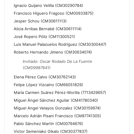
Ignacio Quijano Velilla (CM30290784)
Francisco Higuero Fragoso (CM00933875)
Jesper Schou (CM30611113)
Alicia Arribas Bernabé (CM30611114)
José Ropero Póliz (CM11300521)
Luis Manuel Palazuelos Rodríguez (CM30300447)
Roberto Hernando Jimeno (CM30634074)
Invitado: Oscar Rodado De La Fuente
(CMD9987641)
Elena Pérez Calvo (CM30762143)
Felipe López Vizcaíno (CM66051829)
María Carmen Suárez Pérez-Morilla (7713429657)
Miguel Ángel Sánchez Aguilar (CM41780340)
Miguel Angel Velayos Gonzalez (CM30159974)
Marcelo Adrián Pisani Francisco (CM87741305)
Pablo Sánchez Martín (CM00794676)
Victor Semeniako Gikalo (CM30377837)