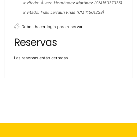
Invitado: Álvaro Hernández Martínez (CM15037036)
Invitado: Iñaki Larrauri Frias (CM41501238)
Debes hacer login para reservar
Reservas
Las reservas están cerradas.
© Copyright 2026, Todos los derechos reservados |
Foro 2000
Facebook
X
Flickr
YouTube
Instagram
Botón
volver
arriba