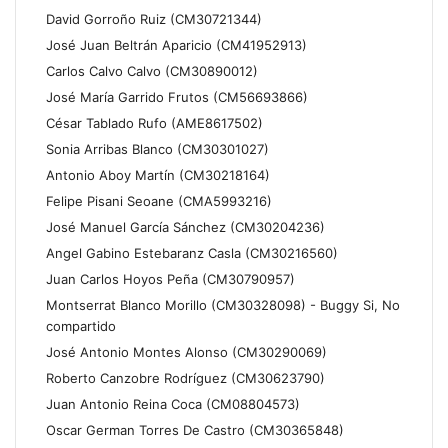
David Gorroño Ruiz (CM30721344)
José Juan Beltrán Aparicio (CM41952913)
Carlos Calvo Calvo (CM30890012)
José María Garrido Frutos (CM56693866)
César Tablado Rufo (AME8617502)
Sonia Arribas Blanco (CM30301027)
Antonio Aboy Martín (CM30218164)
Felipe Pisani Seoane (CMA5993216)
José Manuel García Sánchez (CM30204236)
Angel Gabino Estebaranz Casla (CM30216560)
Juan Carlos Hoyos Peña (CM30790957)
Montserrat Blanco Morillo (CM30328098) - Buggy Si, No
compartido
José Antonio Montes Alonso (CM30290069)
Roberto Canzobre Rodríguez (CM30623790)
Juan Antonio Reina Coca (CM08804573)
Oscar German Torres De Castro (CM30365848)